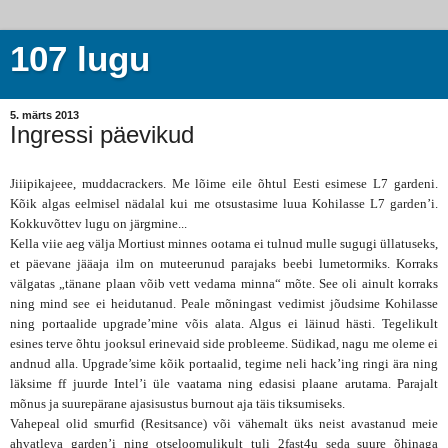
107 lugu
5. märts 2013
Ingressi päevikud
Jiiipikajeee, muddacrackers. Me lõime eile õhtul Eesti esimese L7 gardeni.
Kõik algas eelmisel nädalal kui me otsustasime luua Kohilasse L7 garden’i.
Kokkuvõttev lugu on järgmine...
Kella viie aeg välja Mortiust minnes ootama ei tulnud mulle sugugi üllatuseks,
et päevane jääaja ilm on muteerunud parajaks beebi lumetormiks. Korraks
välgatas „tänane plaan võib vett vedama minna“ mõte. See oli ainult korraks
ning mind see ei heidutanud. Peale mõningast vedimist jõudsime Kohilasse
ning portaalide upgrade’mine võis alata. Algus ei läinud hästi. Tegelikult
esines terve õhtu jooksul erinevaid side probleeme. Südikad, nagu me oleme ei
andnud alla. Upgrade’sime kõik portaalid, tegime neli hack’ing ringi ära ning
läksime ff juurde Intel’i üle vaatama ning edasisi plaane arutama. Parajalt
mõnus ja suurepärane ajasisustus burnout aja täis tiksumiseks.
Vahepeal olid smurfid (Resitsance) või vähemalt üks neist avastanud meie
ahvatleva garden’i ning otseloomulikult tuli 2fast4u seda suure õhinaga