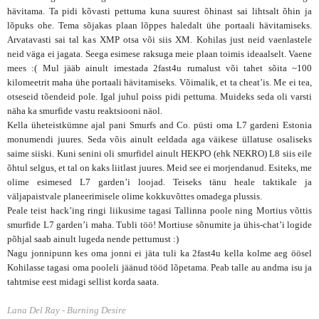
hävitama. Ta pidi kõvasti pettuma kuna suurest õhinast sai li
htsalt
õhin ja
lõpuks ohe. Tema sõjakas plaan lõppes haledalt ühe portaali hävitamiseks.
Arvatavasti sai tal kas XMP otsa või
siis
XM. Kohilas just neid vaenlastele
neid väga ei jagata. Seega esimese raksuga meie plaan toimis ideaalselt. Vaene
mees :( Mul jääb ainult imestada 2fast4u rumalust või tahet sõita ~100
kilomeetrit maha ühe portaali hävitamiseks. Võimalik, et ta cheat’is. Me ei tea,
otseseid tõendeid pole. Igal juhul poiss pidi pettuma. Muideks seda oli varsti
näha ka smurfide vastu reaktsiooni näol.
Kella üheteistkümne ajal pan
i
Smurfs and Co. püsti oma L7 gardeni Estonia
monumendi juures. Seda võis ainult eeldada aga väikese üllatuse osaliseks
saime siiski. Kuni senini oli smurfidel ainult HEKPO (ehk NEKRO) L8 siis eile
õhtul selgus, et tal on kaks liitlast juures. Meid see ei morjendanud. Esiteks, me
olime esimesed L7 garden’i loojad. Teiseks tänu heale taktikale ja
väljapaistvale planeerimisele olime kokkuvõttes omadega plussis.
Peale teist hack’ing ringi liikusime tagasi Tallinna poole ning Mortius võttis
smurfide L7 garden’i maha. Tubli töö! Mortiuse sõnumite ja ühis-chat’i logide
põhjal saab ainult lugeda nende pettumust :)
Nagu jonnipunn kes oma jonni ei jäta tuli ka 2fast4u kella kolme aeg öösel
Kohilasse tagasi oma pooleli jäänud tööd lõpetama. Peab talle au andma isu ja
tahtmise eest midagi sellist korda saata.
Lana Del Ray - Burning Desire