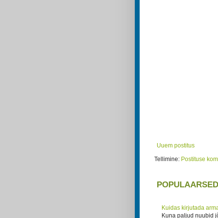
Uuem postitus
Tellimine:
Postituse ko
POPULAARSE
Kuidas kirjutada arma
Kuna paljud nuubid j