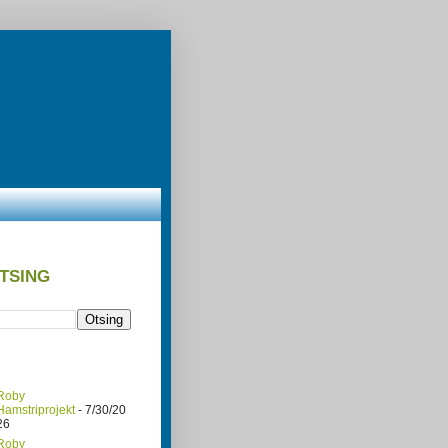
TSING
Roby
Hamstriprojekt
- 7/30/20
26
Roby