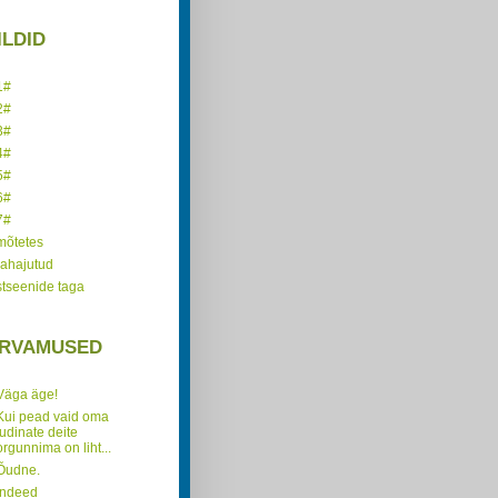
ILDID
1#
2#
3#
4#
5#
6#
7#
mõtetes
rahajutud
stseenide taga
RVAMUSED
Väga äge!
Kui pead vaid oma
judinate deite
orgunnima on liht...
Õudne.
Indeed