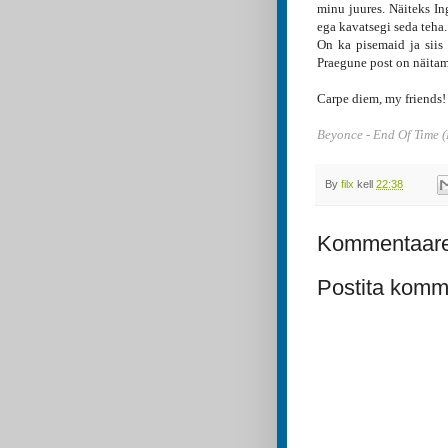
minu juures. Näiteks In
ega kavatsegi seda teha.
On ka pisemaid ja siis
Praegune post on näitama
Carpe diem, my friends!
Beyonce - End Of Time (
By
filx
kell
22:38
Kommentaare 
Postita komm