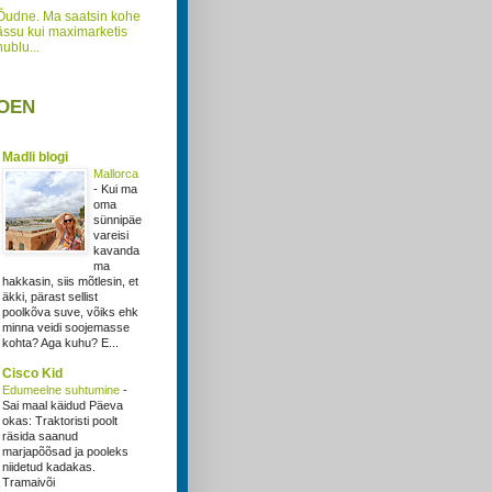
Õudne. Ma saatsin kohe
ässu kui maximarketis
nublu...
OEN
Madli blogi
Mallorca
-
Kui ma
oma
sünnipäe
vareisi
kavanda
ma
hakkasin, siis mõtlesin, et
äkki, pärast sellist
poolkõva suve, võiks ehk
minna veidi soojemasse
kohta? Aga kuhu? E...
Cisco Kid
Edumeelne suhtumine
-
Sai maal käidud Päeva
okas: Traktoristi poolt
räsida saanud
marjapõõsad ja pooleks
niidetud kadakas.
Tramaivõi