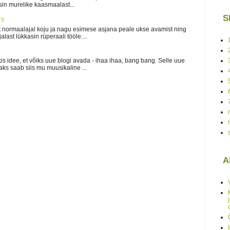
sin murelike kaasmaalast...
S
n?
lt normaalajal koju ja nagu esimese asjana peale ukse avamist ning
last lükkasin rüperaali tööle....
kkis idee, et võiks uue blogi avada - ihaa ihaa, bang bang. Selle uue
ks saab siis mu muusikaline ...
A