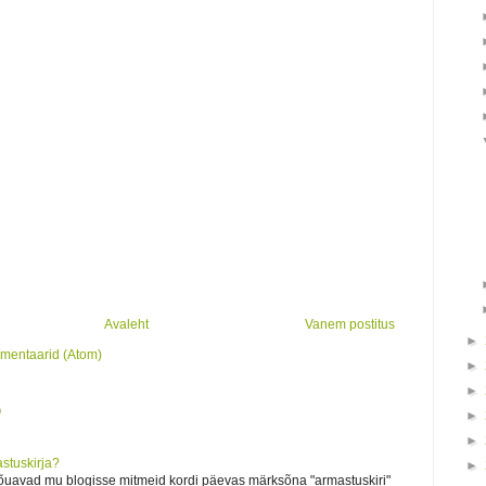
Avaleht
Vanem postitus
►
mmentaarid (Atom)
►
►
D
►
►
stuskirja?
►
õuavad mu blogisse mitmeid kordi päevas märksõna "armastuskiri"