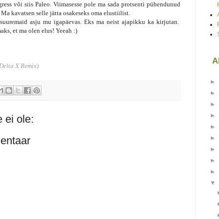
gress või siis Paleo. Viimasesse pole ma sada protsenti pühendunud
 Ma kavatsen selle jätta osakeseks oma elustiilist.
 suuremaid asju mu igapäevas. Eks ma neist ajapikku ka kirjutan.
ks, et ma olen elus! Yeeah :)
A
Delta X Remix)
►
►
►
►
ei ole:
►
entaar
►
►
►
►
▼