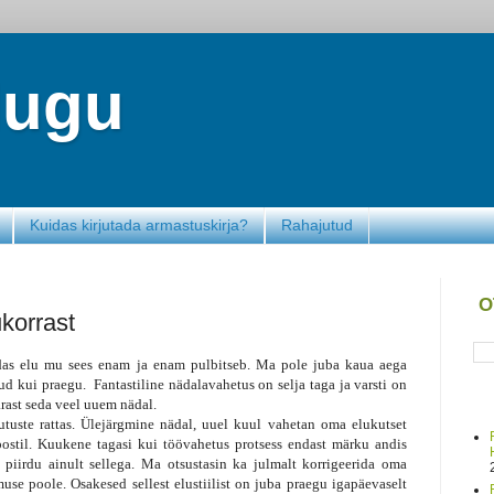
lugu
Kuidas kirjutada armastuskirja?
Rahajutud
O
korrast
das elu mu sees enam ja enam pulbitseb. Ma pole juba kaua aega
ud kui praegu. Fantastiline nädalavahetus on selja taga ja varsti on
ärast seda veel uuem nädal.
uste rattas. Ülejärgmine nädal, uuel kuul vahetan oma elukutset
postil. Kuukene tagasi kui töövahetus protsess endast märku andis
i piirdu ainult sellega. Ma otsustasin ka julmalt korrigeerida oma
muse poole. Osakesed sellest elustiilist on juba praegu igapäevaselt