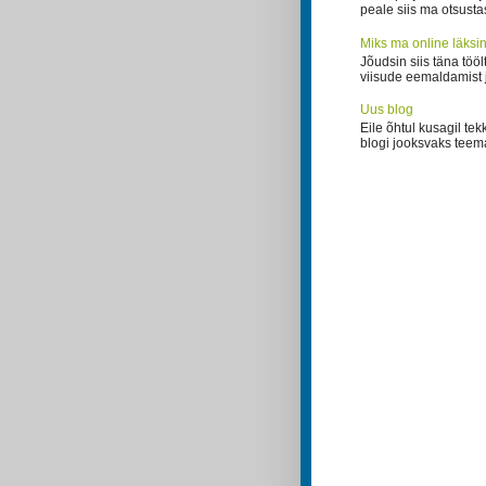
peale siis ma otsusta
Miks ma online läksi
Jõudsin siis täna töö
viisude eemaldamist ja
Uus blog
Eile õhtul kusagil te
blogi jooksvaks teema