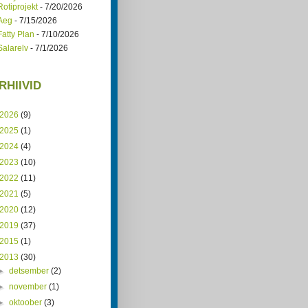
Rotiprojekt
- 7/20/2026
Aeg
- 7/15/2026
Fatty Plan
- 7/10/2026
Salarelv
- 7/1/2026
RHIIVID
2026
(9)
2025
(1)
2024
(4)
2023
(10)
2022
(11)
2021
(5)
2020
(12)
2019
(37)
2015
(1)
2013
(30)
►
detsember
(2)
►
november
(1)
►
oktoober
(3)