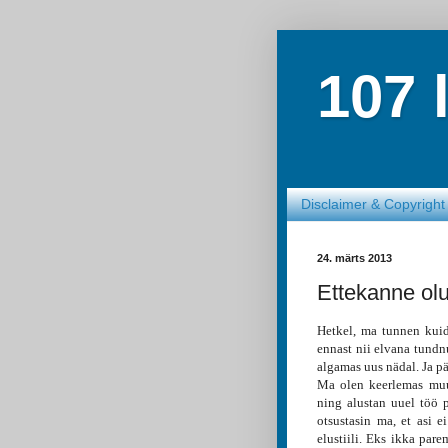
107 
Disclaimer & Copyright
24. märts 2013
Ettekanne olu
Hetkel, ma tunnen kui
ennast nii elvana tundn
algamas uus nädal. Ja p
Ma olen keerlemas muut
ning alustan uuel töö 
otsustasin ma, et asi e
elustiili. Eks ikka pare