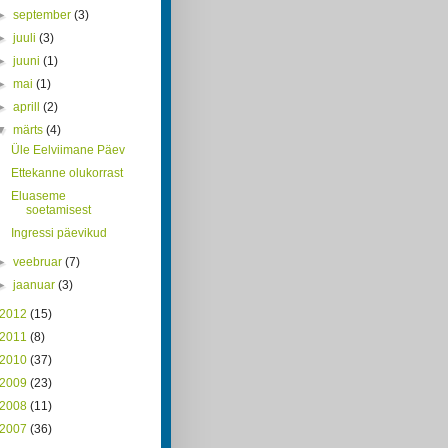
►
september
(3)
►
juuli
(3)
►
juuni
(1)
►
mai
(1)
►
aprill
(2)
▼
märts
(4)
Üle Eelviimane Päev
Ettekanne olukorrast
Eluaseme
soetamisest
Ingressi päevikud
►
veebruar
(7)
►
jaanuar
(3)
2012
(15)
2011
(8)
2010
(37)
2009
(23)
2008
(11)
2007
(36)