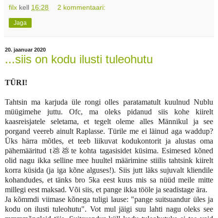
filx
kell
16:28
2 kommentaari:
Jaga
20. jaanuar 2020
...siis on kodu ilusti tuleohutu
TÜRI!
Tahtsin ma karjuda üle rongi olles paratamatult kuulnud Nublu
müügimehe juttu. Ofc, ma oleks pidanud siis kohe kiirelt
kaasreisjatele seletama, et tegelt oleme alles Männikul ja see
porgand veereb ainult Raplasse. Türile me ei läinud aga waddup?
Üks härra mõtles, et teeb liikuvat kodukontorit ja alustas oma
pähemääritud t💩💩te kohta tagasisidet küsima. Esimesed kõned
olid nagu ikka selline mee huultel määrimine stiilis tahtsink kiirelt
korra küsida (ja iga kõne alguses!). Siis jutt läks sujuvalt kliendile
kohandudes, et tänks bro 5ka eest kuus mis sa nüüd meile mitte
millegi eest maksad. Või siis, et pange ikka tööle ja seadistage ära.
Ja kõmmdi viimase kõnega tuligi lause: "pange suitsuandur üles ja
kodu on ilusti tuleohutu". Vot mul jäigi suu lahti nagu oleks see