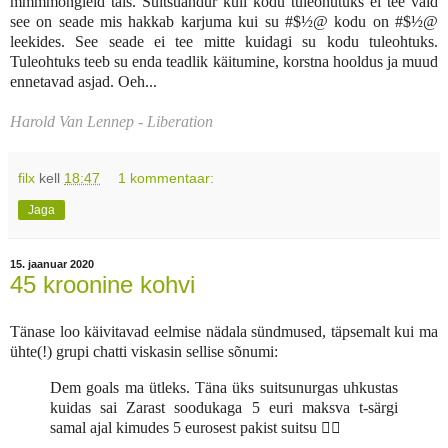
mmmmõngleid täis. Suitsuandur küll kodu tuleohutuks ei tee vaid
see on seade mis hakkab karjuma kui su #$½@ kodu on #$½@
leekides. See seade ei tee mitte kuidagi su kodu tuleohtuks.
Tuleohtuks teeb su enda teadlik käitumine, korstna hooldus ja muud
ennetavad asjad. Oeh...
Harold Van Lennep - Liberation
filx
kell
18:47
1 kommentaar:
Jaga
15. jaanuar 2020
45 kroonine kohvi
Tänase loo käivitavad eelmise nädala sündmused, täpsemalt kui ma
ühte(!) grupi chatti viskasin sellise sõnumi:
Dem goals ma ütleks. Täna üks suitsunurgas uhkustas
kuidas sai Zarast soodukaga 5 euri maksva t-särgi
samal ajal kimudes 5 eurosest pakist suitsu 💁‍♀