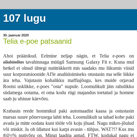
107 lugu
30. jaanuar 2020
Telia e-poe patsaanid
Ahoi präänikud. Eelmine neljap nägin, et Telia e-poes on
allahindlus
tavahinnaga müügil Samsung Galaxy Fit e. Kuna mul
hetkel ei olnud ühtegi nutiträkkerit mis saadaks mu liikumis viisid
suur korporatsioonide AI'le analüüsimiseks otustasin ma selle lükke
ära teha. Vajutasin kohalikku maffiajõugu, kes muide orjavad
Rootsi usklikke, e-poes "osta" nupule. Loomulikult jäin rahulikku
südamega ootama, et oma kodu riigi majandus toetatud ja homme
saab ju uhiuue käevõru.
Krabasin reede hommikul paki automaadist kaasa ja ostustasin
marsas suure põnevusega lahti teha. Loomulikult sa tahad kohe paki
avada ja mitte oodata kuni tööle või koju jõuad. Nagu mikro-jõulud
või miskit. Ja oh üllatust kui karpi avasin - tühjus. WAT?!? Kus mu
#@¤% nutivõru on. Mingi laadija antud. FTW, kodukal nagu ei