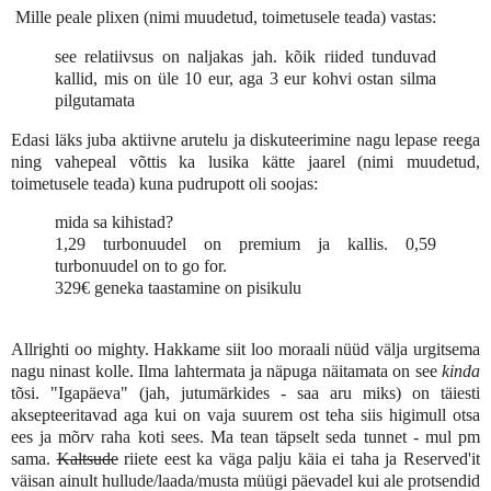
Mille peale plixen (nimi muudetud, toimetusele teada) vastas:
see relatiivsus on naljakas jah. kõik riided tunduvad
kallid, mis on üle 10 eur, aga 3 eur kohvi ostan silma
pilgutamata
Edasi läks juba aktiivne arutelu ja diskuteerimine nagu lepase reega
ning vahepeal võttis ka lusika kätte jaarel (nimi muudetud,
toimetusele teada) kuna pudrupott oli soojas:
mida sa kihistad?
1,29 turbonuudel on premium ja kallis. 0,59
turbonuudel on to go for.
329€ geneka taastamine on pisikulu
Allrighti oo mighty. Hakkame siit loo moraali nüüd välja urgitsema
nagu ninast kolle. Ilma lahtermata ja näpuga näitamata on see
kinda
tõsi. "Igapäeva" (jah, jutumärkides - saa aru miks) on täiesti
aksepteeritavad aga kui on vaja suurem ost teha siis higimull otsa
ees ja mõrv raha koti sees. Ma tean täpselt seda tunnet - mul pm
sama.
Kaltsude
riiete eest ka väga palju käia ei taha ja Reserved'it
väisan ainult hullude/laada/musta müügi päevadel kui ale protsendid