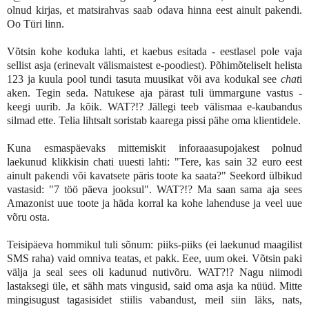
olnud kirjas, et matsirahvas saab odava hinna eest ainult pakendi.
Oo Türi linn.
Võtsin kohe koduka lahti, et kaebus esitada - eestlasel pole vaja
sellist asja (erinevalt välismaistest e-poodiest). Põhimõteliselt helista
123 ja kuula pool tundi tasuta muusikat või ava kodukal see
chat
i
aken. Tegin seda. Natukese aja pärast tuli ümmargune vastus -
keegi uurib. Ja kõik. WAT?!? Jällegi teeb välismaa e-kaubandus
silmad ette. Telia lihtsalt soristab kaarega pissi pähe oma klientidele.
Kuna esmaspäevaks mittemiskit inforaaasupojakest polnud
laekunud klikkisin chati uuesti lahti: "Tere, kas sain 32 euro eest
ainult pakendi või kavatsete päris toote ka saata?" Seekord ülbikud
vastasid: "7 töö päeva jooksul". WAT?!? Ma saan sama aja sees
Amazonist uue toote ja häda korral ka kohe lahenduse ja veel uue
võru osta.
Teisipäeva hommikul tuli sõnum: piiks-piiks (ei laekunud maagilist
SMS raha) vaid omniva teatas, et pakk. Eee, uum okei. Võtsin paki
välja ja seal sees oli kadunud nutivõru. WAT?!? Nagu niimodi
lastaksegi üle, et sähh mats vingusid, said oma asja ka nüüd. Mitte
mingisugust tagasisidet stiilis vabandust, meil siin läks, nats,