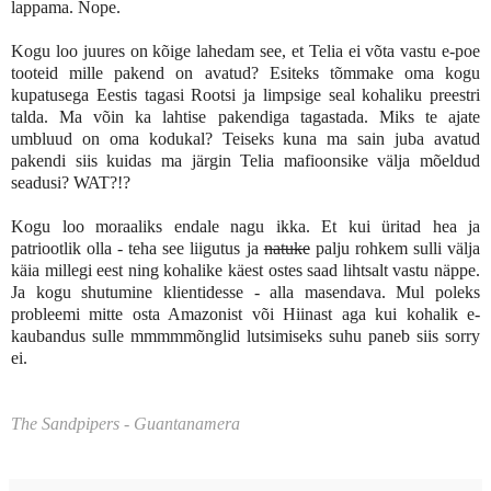
lappama. Nope.
Kogu loo juures on kõige lahedam see, et Telia ei võta vastu e-poe
tooteid mille pakend on avatud? Esiteks tõmmake oma kogu
kupatusega Eestis tagasi Rootsi ja limpsige seal kohaliku preestri
talda. Ma võin ka lahtise pakendiga tagastada. Miks te ajate
umbluud on oma kodukal? Teiseks kuna ma sain juba avatud
pakendi siis kuidas ma järgin Telia mafioonsike välja mõeldud
seadusi? WAT?!?
Kogu loo moraaliks endale nagu ikka. Et kui üritad hea ja
patriootlik olla - teha see liigutus ja
natuke
palju rohkem sulli välja
käia millegi eest ning kohalike käest ostes saad lihtsalt vastu näppe.
Ja kogu shutumine klientidesse - alla masendava. Mul poleks
probleemi mitte osta Amazonist või Hiinast aga kui kohalik e-
kaubandus sulle mmmmmõnglid lutsimiseks suhu paneb siis sorry
ei.
The Sandpipers - Guantanamera