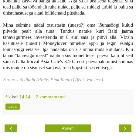
kohaliku kasvava panga aktsiaid. Aga sa ei pea seda tegema. Sina
tead palju sa tööandjalt raha nuiad, palju sa midagi tarbid ja palju sa
ühisrahastusega aitad lollidemaid püstitada.
Mina eelmine nädal otsustasin (uuesti?) oma lõunasöögi kulud
pilvede pealt alla tuua. Tundus natuke kuri Balti jaama
tänavagurmees investeerida nt 8 euri saia ja pihvi alla. Võtsin
kasutusele (uuesti) Moneylover nimelise app'i ja tegin esialgu
lõunasöögi eelarve. Iga nädalaks on x summa mida kulutada. Kui
tahan "tänavagurmeed" nautida siis mõnel teisel päeval käin nt seal
samas balta kõrval Asia Cafe's 3.50.- eest päevapakkumist sõõmas
mis muide on sisuliset samaväärne chopstiki 5-6 eurisega.
Krono - Redlight (Pretty Pink Remix) (feat. VanJess)
filx
kell
14:14
2 kommentaari:
Jaga
‹
›
Avaleht