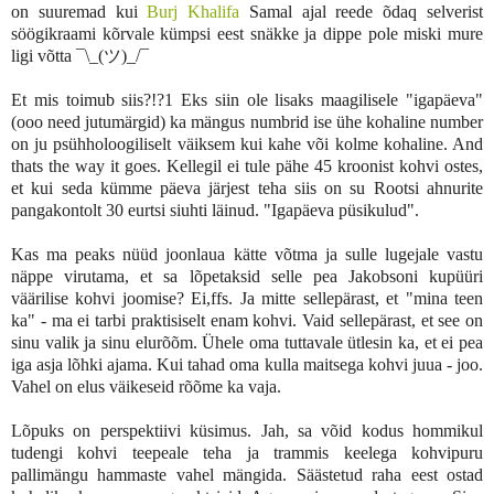
on suuremad kui
Burj Khalifa
Samal ajal reede õdaq selverist
söögikraami kõrvale kümpsi eest snäkke ja dippe pole miski mure
ligi võtta ¯\_(ツ)_/¯
Et mis toimub siis?!?1 Eks siin ole lisaks maagilisele "igapäeva"
(ooo need jutumärgid) ka mängus numbrid ise ühe kohaline number
on ju psühholoogiliselt väiksem kui kahe või kolme kohaline. And
thats the way it goes. Kellegil ei tule pähe 45 kroonist kohvi ostes,
et kui seda kümme päeva järjest teha siis on su Rootsi ahnurite
pangakontolt 30 eurtsi siuhti läinud. "Igapäeva püsikulud".
Kas ma peaks nüüd joonlaua kätte võtma ja sulle lugejale vastu
näppe virutama, et sa lõpetaksid selle pea Jakobsoni kupüüri
väärilise kohvi joomise? Ei,ffs. Ja mitte sellepärast, et "mina teen
ka" - ma ei tarbi praktisiselt enam kohvi. Vaid sellepärast, et see on
sinu valik ja sinu elurõõm. Ühele oma tuttavale ütlesin ka, et ei pea
iga asja lõhki ajama. Kui tahad oma kulla maitsega kohvi juua - joo.
Vahel on elus väikeseid rõõme ka vaja.
Lõpuks on perspektiivi küsimus. Jah, sa võid kodus hommikul
tudengi kohvi teepeale teha ja trammis keelega kohvipuru
pallimängu hammaste vahel mängida. Säästetud raha eest ostad