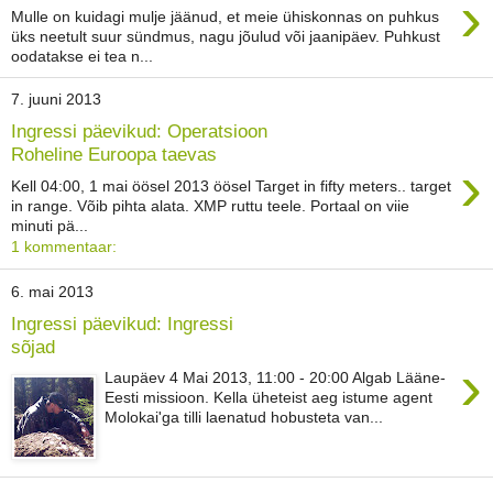
›
Mulle on kuidagi mulje jäänud, et meie ühiskonnas on puhkus
üks neetult suur sündmus, nagu jõulud või jaanipäev. Puhkust
oodatakse ei tea n...
7. juuni 2013
Ingressi päevikud: Operatsioon
Roheline Euroopa taevas
›
Kell 04:00, 1 mai öösel 2013 öösel Target in fifty meters.. target
in range. Võib pihta alata. XMP ruttu teele. Portaal on viie
minuti pä...
1 kommentaar:
6. mai 2013
Ingressi päevikud: Ingressi
sõjad
›
Laupäev 4 Mai 2013, 11:00 - 20:00 Algab Lääne-
Eesti missioon. Kella üheteist aeg istume agent
Molokai'ga tilli laenatud hobusteta van...