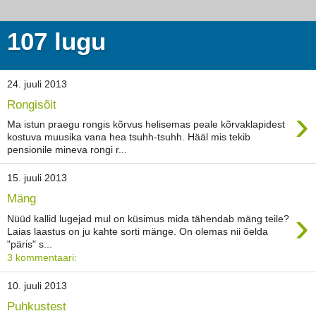
107 lugu
24. juuli 2013
Rongisõit
›
Ma istun praegu rongis kõrvus helisemas peale kõrvaklapidest
kostuva muusika vana hea tsuhh-tsuhh. Hääl mis tekib
pensionile mineva rongi r...
15. juuli 2013
Mäng
›
Nüüd kallid lugejad mul on küsimus mida tähendab mäng teile?
Laias laastus on ju kahte sorti mänge. On olemas nii õelda
"päris" s...
3 kommentaari:
10. juuli 2013
Puhkustest