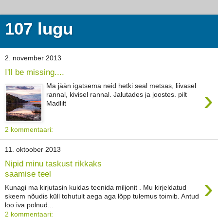
107 lugu
2. november 2013
I'll be missing....
Ma jään igatsema neid hetki seal metsas, liivasel
›
rannal, kivisel rannal. Jalutades ja joostes. pilt
Madlilt
2 kommentaari:
11. oktoober 2013
Nipid minu taskust rikkaks
saamise teel
›
Kunagi ma kirjutasin kuidas teenida miljonit . Mu kirjeldatud
skeem nõudis küll tohutult aega aga lõpp tulemus toimib. Antud
loo iva polnud...
2 kommentaari: