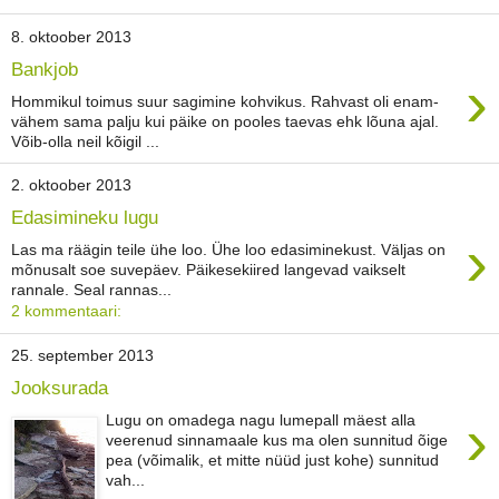
8. oktoober 2013
Bankjob
›
Hommikul toimus suur sagimine kohvikus. Rahvast oli enam-
vähem sama palju kui päike on pooles taevas ehk lõuna ajal.
Võib-olla neil kõigil ...
2. oktoober 2013
Edasimineku lugu
›
Las ma räägin teile ühe loo. Ühe loo edasiminekust. Väljas on
mõnusalt soe suvepäev. Päikesekiired langevad vaikselt
rannale. Seal rannas...
2 kommentaari:
25. september 2013
Jooksurada
›
Lugu on omadega nagu lumepall mäest alla
veerenud sinnamaale kus ma olen sunnitud õige
pea (võimalik, et mitte nüüd just kohe) sunnitud
vah...