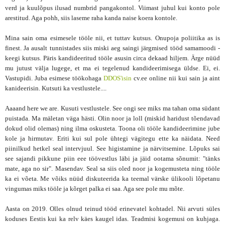
verd ja kuulõpus ilusad numbrid pangakontol. Viimast juhul kui konto pole
arestitud. Aga pohh, siis laseme raha kanda naise koera kontole.
Mina sain oma esimesele tööle nii, et tuttav kutsus. Onupoja poliitika as is
finest. Ja ausalt tunnistades siis miski aeg saingi järgmised tööd samamoodi -
keegi kutsus. Päris kandideeritud tööle asusin circa dekaad hiljem. Ärge nüüd
mu jutust välja lugege, et ma ei tegelenud kandideerimisega üldse. Ei, ei.
Vastupidi. Juba esimese töökohaga
DDOS'isin
cv.ee online nii kui sain ja aint
kanideerisin. Kutsuti ka vestlustele....
Aaaand here we are. Kusuti vestlustele. See ongi see miks ma tahan oma südant
puistada. Ma mäletan väga hästi. Olin noor ja loll (miskid haridust tõendavad
dokud olid olemas) ning ilma oskusteta. Toona oli tööle kandideerimine jube
kole ja hirmutav. Eriti kui sul pole ühtegi vägitegu ette ka näidata. Need
piinilkud hetkel seal intervjuul. See higistamine ja närvitsemine. Lõpuks sai
see sajandi pikkune piin eee töövestlus läbi ja jäid ootama sõnumit: "tänks
mate, aga no sir". Masendav. Seal sa siis oled noor ja kogemusteta ning tööle
ka ei võeta. Me võiks nüüd diskuteerida ka teemal värske ülikooli lõpetanu
vingumas miks tööle ja kõrget palka ei saa. Aga see pole mu mõte.
Aasta on 2019. Olles olnud teinud tööd erinevatel kohtadel. Nii arvuti süles
koduses Eestis kui ka relv käes kaugel idas. Teadmisi kogemusi on kuhjaga.