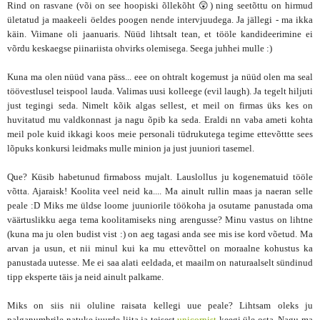
Rind on rasvane (või on see hoopiski õllekõht 😲) ning seetõttu on hirmud
ületatud ja maakeeli öeldes poogen nende intervjuudega. Ja jällegi - ma ikka
käin. Viimane oli jaanuaris. Nüüd lihtsalt tean, et tööle kandideerimine ei
võrdu keskaegse piinariista ohvirks olemisega. Seega juhhei mulle :)
Kuna ma olen nüüd vana päss... eee on ohtralt kogemust ja nüüd olen ma seal
töövestlusel teispool lauda. Valimas uusi kolleege (evil laugh). Ja tegelt hiljuti
just tegingi seda. Nimelt kõik algas sellest, et meil on firmas üks kes on
huvitatud mu valdkonnast ja nagu õpib ka seda. Eraldi nn vaba ameti kohta
meil pole kuid ikkagi koos meie personali tüdrukutega tegime ettevõttte sees
lõpuks konkursi leidmaks mulle minion ja just juuniori tasemel.
Que? Küsib habetunud firmaboss mujalt. Lauslollus ju kogenematuid tööle
võtta. Ajaraisk! Koolita veel neid ka.... Ma ainult rullin maas ja naeran selle
peale :D Miks me üldse loome juuniorile töökoha ja osutame panustada oma
väärtuslikku aega tema koolitamiseks ning arengusse? Minu vastus on lihtne
(kuna ma ju olen budist vist :) on aeg tagasi anda see mis ise kord võetud. Ma
arvan ja usun, et nii minul kui ka mu ettevõttel on moraalne kohustus ka
panustada uutesse. Me ei saa alati eeldada, et maailm on naturaalselt sündinud
tipp eksperte täis ja neid ainult palkame.
Miks on siis nii oluline raisata kellegi uue peale? Lihtsam oleks ju
palganumbrile natuke juurde liita ja teisest
unicornist
keegi üle osta. Nagu ma