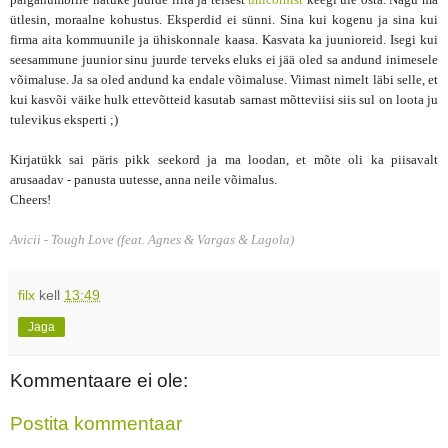
ütlesin, moraalne kohustus. Eksperdid ei sünni. Sina kui kogenu ja sina kui
firma aita kommuunile ja ühiskonnale kaasa. Kasvata ka juunioreid. Isegi kui
seesammune juunior sinu juurde terveks eluks ei jää oled sa andund inimesele
võimaluse. Ja sa oled andund ka endale võimaluse. Viimast nimelt läbi selle, et
kui kasvõi väike hulk ettevõtteid kasutab sarnast mõtteviisi siis sul on loota ju
tulevikus eksperti ;)
Kirjatükk sai päris pikk seekord ja ma loodan, et mõte oli ka piisavalt
arusaadav - panusta uutesse, anna neile võimalus.
Cheers!
Avicii - Tough Love (feat. Agnes & Vargas & Lagola)
filx
kell
13:49
Jaga
Kommentaare ei ole:
Postita kommentaar