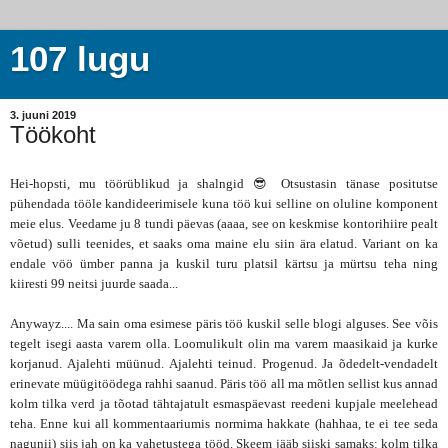
107 lugu
3. juuni 2019
Töökoht
Hei-hopsti, mu töörüblikud ja shalngid 😎 Otsustasin tänase positutse
pühendada tööle kandideerimisele kuna töö kui selline on oluline komponent
meie elus. Veedame ju 8 tundi päevas (aaaa, see on keskmise kontorihiire pealt
võetud) sulli teenides, et saaks oma maine elu siin ära elatud. Variant on ka
endale vöö ümber panna ja kuskil turu platsil kärtsu ja mürtsu teha ning
kiiresti 99 neitsi juurde saada...
Anywayz.... Ma sain oma esimese päris töö kuskil selle blogi alguses. See võis
tegelt isegi aasta varem olla. Loomulikult olin ma varem maasikaid ja kurke
korjanud. Ajalehti müünud. Ajalehti teinud. Progenud. Ja õdedelt-vendadelt
erinevate müügitöödega rahhi saanud. Päris töö all ma mõtlen sellist kus annad
kolm tilka verd ja tõotad tähtajatult esmaspäevast reedeni kupjale meelehead
teha. Enne kui all kommentaariumis normima hakkate (hahhaa, te ei tee seda
nagunii) siis jah on ka vahetustega tööd. Skeem jääb siiski samaks: kolm tilka