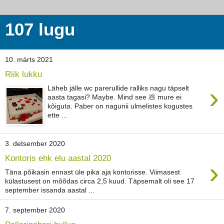
107 lugu
10. märts 2021
Riik lukku
›
Läheb jälle wc parerullide ralliks nagu täpselt
aasta tagasi? Maybe. Mind see 💩 mure ei
kõiguta. Paber on nagunii ulmelistes kogustes
ette ...
3. detsember 2020
Kontoris ehk elu aastal 2020
›
Täna põikasin ennast üle pika aja kontorisse. Viimasest
külastusest on mõõdas circa 2,5 kuud. Täpsemalt oli see 17
september issanda aastal ...
7. september 2020