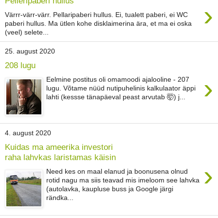
Pelleripaberi hullus
›
Värrr-värr-värr. Pellaripaberi hullus. Ei, tualett paberi, ei WC
paberi hullus. Ma ütlen kohe disklaimerina ära, et ma ei oska
(veel) selete...
25. august 2020
208 lugu
›
Eelmine postitus oli omamoodi ajalooline - 207
lugu. Võtame nüüd nutipuhelinis kalkulaator äppi
lahti (kessse tänapäeval peast arvutab 🤯) j...
4. august 2020
Kuidas ma ameerika investori
raha lahvkas laristamas käisin
›
Need kes on maal elanud ja boonusena olnud
rotid nagu ma siis teavad mis imeloom see lahvka
(autolavka, kaupluse buss ja Google järgi
rändka...